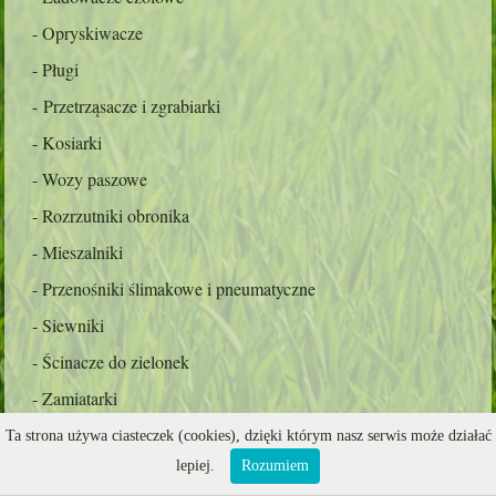
- Opryskiwacze
- Pługi
- Przetrząsacze i zgrabiarki
- Kosiarki
- Wozy paszowe
- Rozrzutniki obronika
- Mieszalniki
- Przenośniki ślimakowe i pneumatyczne
- Siewniki
- Ścinacze do zielonek
- Zamiatarki
- Pługi do odśnieżania
Ta strona używa ciasteczek (cookies), dzięki którym nasz serwis może działać
lepiej.
Rozumiem